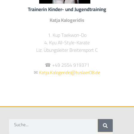
Trainerin Kinder- und Jugendtraining
Katja Kalogeridis
1. Kup Taekwon-Do
4. Kyu All-Style-Karate
Liz. Übungsleiter Breitensport C
☎ +49 2554 919371
✉
Katja.Kalogeridis@tuslaer08.de