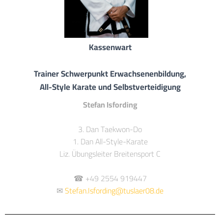
Kassenwart
Trainer Schwerpunkt Erwachsenenbildung,
All-Style Karate und Selbstverteidigung
Stefan Isfording
3. Dan Taekwon-Do
1. Dan All-Style-Karate
Liz. Übungsleiter Breitensport C
☎ +49 2554 919447
✉
Stefan.Isfording@tuslaer08.de