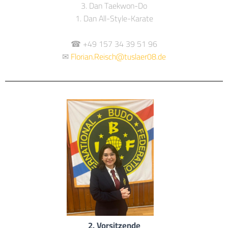
3. Dan Taekwon-Do
1. Dan All-Style-Karate
☎ +49 157 34 39 51 96
✉
Florian.Reisch@tuslaer08.de
2. Vorsitzende