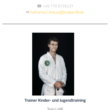
☎ +49 170 9726237
✉
Katharina.Cohausz@tuslaer08.de
Trainer Kinder- und Jugendtraining
Tom Lülff