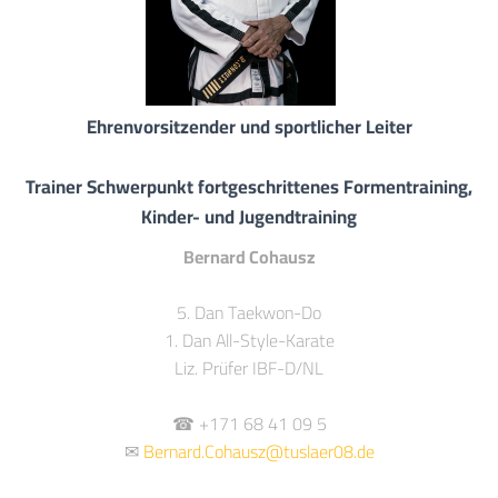
Ehrenvorsitzender und sportlicher Leiter
Trainer Schwerpunkt fortgeschrittenes Formentraining,
Kinder- und Jugendtraining
Bernard Cohausz
5. Dan Taekwon-Do
1. Dan All-Style-Karate
Liz. Prüfer IBF-D/NL
☎ +171 68 41 09 5
✉
Bernard.Cohausz@tuslaer08.de