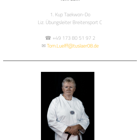
1. Kup Taekwon-Do
Liz. Übungsleiter Breitensport C
☎ +49 173 80 51 97 2
✉
Tom.Luelff@tuslaer08.de