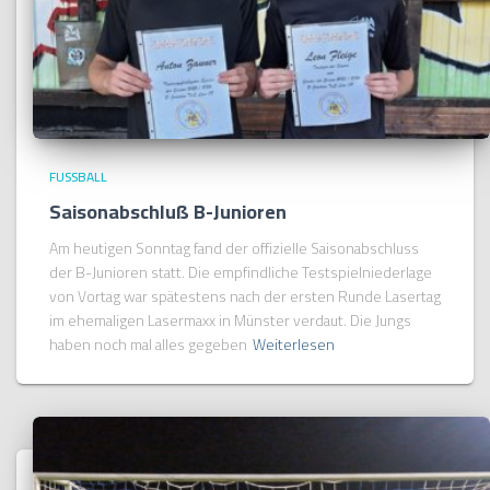
FUSSBALL
Saisonabschluß B-Junioren
Am heutigen Sonntag fand der offizielle Saisonabschluss
der B-Junioren statt. Die empfindliche Testspielniederlage
von Vortag war spätestens nach der ersten Runde Lasertag
im ehemaligen Lasermaxx in Münster verdaut. Die Jungs
haben noch mal alles gegeben
Weiterlesen