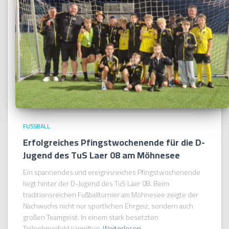
FUSSBALL
Erfolgreiches Pfingstwochenende für die D-
Jugend des TuS Laer 08 am Möhnesee
Ein spannendes und ereignisreiches Pfingstwochenende
liegt hinter der D-Jugend des TuS Laer 08. Beim
traditionsreichen Fußballturnier am Möhnesee zeigte der
Nachwuchs nicht nur sportlichen Ehrgeiz, sondern auch
großen Teamgeist. In einem stark besetzten
Teilnehmerfeld kämpften
Weiterlesen