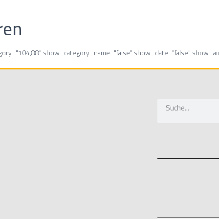
ren
egory="104,88" show_category_name="false" show_date="false" show_aut