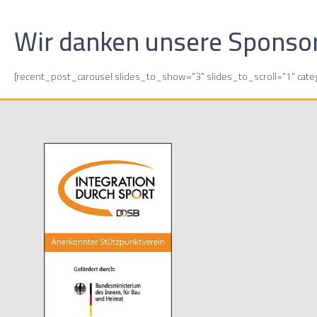
Wir danken unsere Sponso
[recent_post_carousel slides_to_show="3" slides_to_scroll="1" cat