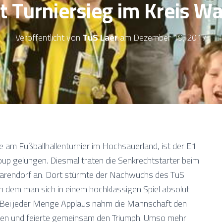
rt Turniersieg im Kreis W
Veröffentlicht von
TuS Laer
am
Dezember 19, 2017
 am Fußballhallenturnier im Hochsauerland, ist der E1
 gelungen. Diesmal traten die Senkrechtstarter beim
arendorf an. Dort stürmte der Nachwuchs des TuS
in dem man sich in einem hochklassigen Spiel absolut
 Bei jeder Menge Applaus nahm die Mannschaft den
gen und feierte gemeinsam den Triumph. Umso mehr