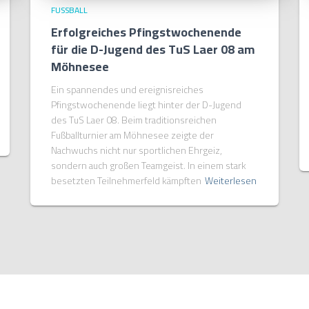
FUSSBALL
Erfolgreiches Pfingstwochenende
für die D-Jugend des TuS Laer 08 am
Möhnesee
Ein spannendes und ereignisreiches
Pfingstwochenende liegt hinter der D-Jugend
des TuS Laer 08. Beim traditionsreichen
Fußballturnier am Möhnesee zeigte der
Nachwuchs nicht nur sportlichen Ehrgeiz,
sondern auch großen Teamgeist. In einem stark
besetzten Teilnehmerfeld kämpften
Weiterlesen