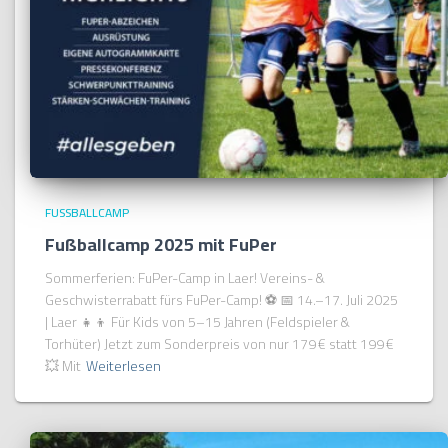
FUSSBALLCAMP
Fußballcamp 2025 mit FuPer
Sommerferien: FuPer-Camp in Laer! Vereins- &
Geschwisterrabatt fürs FuPer-Camp! ⚽ 📅 14.–17. Juli 2025
| Laer 👧👦 Für Kids von 5–15 Jahren (Feldspieler &
Torhüter) Jetzt zum Sonderpreis von nur 179 € statt 199 €
💥 Mit
Weiterlesen