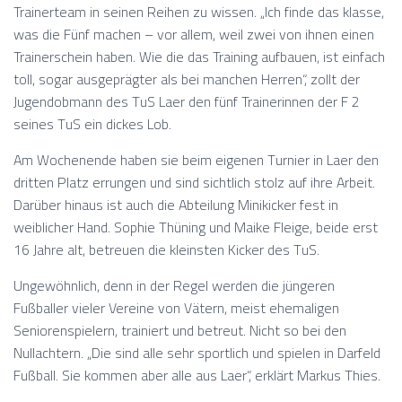
Trainerteam in seinen Reihen zu wissen. „Ich finde das klasse,
was die Fünf machen – vor allem, weil zwei von ihnen einen
Trainerschein haben. Wie die das Training aufbauen, ist einfach
toll, sogar ausgeprägter als bei manchen Herren“, zollt der
Jugendobmann des TuS Laer den fünf Trainerinnen der F 2
seines TuS ein dickes Lob.
Am Wochenende haben sie beim eigenen Turnier in Laer den
dritten Platz errungen und sind sichtlich stolz auf ihre Arbeit.
Darüber hinaus ist auch die Abteilung Minikicker fest in
weiblicher Hand. Sophie Thüning und Maike Fleige, beide erst
16 Jahre alt, betreuen die kleinsten Kicker des TuS.
Ungewöhnlich, denn in der Regel werden die jüngeren
Fußballer vieler Vereine von Vätern, meist ehemaligen
Seniorenspielern, trainiert und betreut. Nicht so bei den
Nullachtern. „Die sind alle sehr sportlich und spielen in Darfeld
Fußball. Sie kommen aber alle aus Laer“, erklärt Markus Thies.