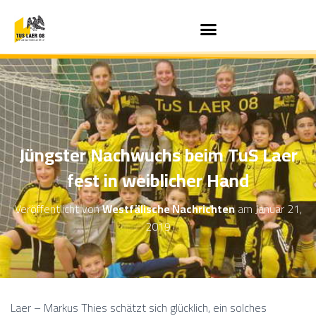
Jüngster Nachwuchs beim TuS Laer
fest in weiblicher Hand
Veröffentlicht von
Westfälische Nachrichten
am
Januar 21,
2019
Laer – Markus Thies schätzt sich glücklich, ein solches