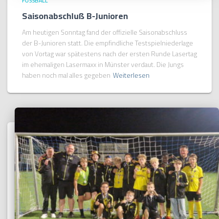
FUSSBALL
Saisonabschluß B-Junioren
Am heutigen Sonntag fand der offizielle Saisonabschluss
der B-Junioren statt. Die empfindliche Testspielniederlage
von Vortag war spätestens nach der ersten Runde Lasertag
im ehemaligen Lasermaxx in Münster verdaut. Die Jungs
haben noch mal alles gegeben
Weiterlesen