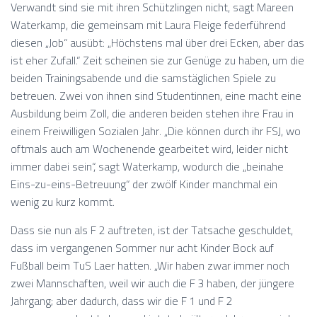
Verwandt sind sie mit ihren Schützlingen nicht, sagt Mareen
Waterkamp, die gemeinsam mit Laura Fleige federführend
diesen „Job“ ausübt: „Höchstens mal über drei Ecken, aber das
ist eher Zufall.“ Zeit scheinen sie zur Genüge zu haben, um die
beiden Trainingsabende und die samstäglichen Spiele zu
betreuen. Zwei von ihnen sind Studentinnen, eine macht eine
Ausbildung beim Zoll, die anderen beiden stehen ihre Frau in
einem Freiwilligen Sozialen Jahr. „Die können durch ihr FSJ, wo
oftmals auch am Wochenende gearbeitet wird, leider nicht
immer dabei sein“, sagt Waterkamp, wodurch die „beinahe
Eins-zu-eins-Betreuung“ der zwölf Kinder manchmal ein
wenig zu kurz kommt.
Dass sie nun als F 2 auftreten, ist der Tatsache geschuldet,
dass im vergangenen Sommer nur acht Kinder Bock auf
Fußball beim TuS Laer hatten. „Wir haben zwar immer noch
zwei Mannschaften, weil wir auch die F 3 haben, der jüngere
Jahrgang; aber dadurch, dass wir die F 1 und F 2