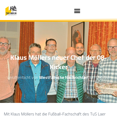
Klaus Möllers neuer Chef der 08-
Kicker
Veröffentlicht von
Westfälische Nachrichten
am
Oktober
28, 2019
Mit Klaus Möllers hat die Fußball-Fachschaft des TuS Laer