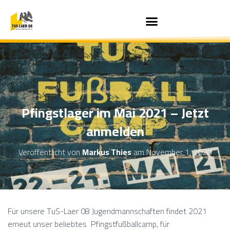
Pfingstlager im Mai 2021 – Jetzt
anmelden
Veröffentlicht von
Markus Thies
am
November 1, 2020
Für unsere TuS-Laer 08 Jugendmannschaften findet 2021
erneut unser beliebtes Pfingstfußballcamp, für