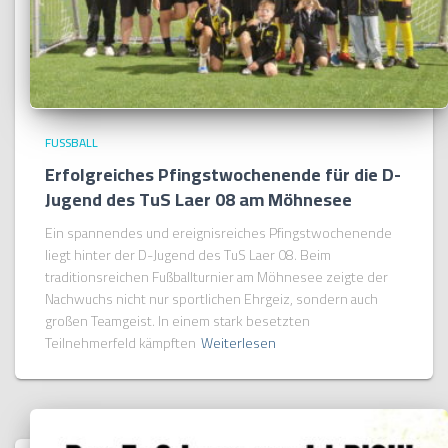
FUSSBALL
Erfolgreiches Pfingstwochenende für die D-
Jugend des TuS Laer 08 am Möhnesee
Ein spannendes und ereignisreiches Pfingstwochenende
liegt hinter der D-Jugend des TuS Laer 08. Beim
traditionsreichen Fußballturnier am Möhnesee zeigte der
Nachwuchs nicht nur sportlichen Ehrgeiz, sondern auch
großen Teamgeist. In einem stark besetzten
Teilnehmerfeld kämpften
Weiterlesen