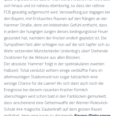
sich hinaus und ist nahezu ebenbürtig, so dass der ratlose
FCB gewaltig aufgemischt wird. Verzweiflung pur dagagen bei
den Bayern, irre! Erstauntes Raunen auf den Rängen an der
Hammer Straße, denn ein kribbelndes Gefühl entfacht, dass
in jedem der hungrigen Jungen dieses bedingungslose Feuer
gezündet hat, nachdem der Knoten endlich geplatzt ist. Die
Sympathien fast aller schlagen nun auf die sich tapfer sich zu
Wehr setzenden Münsterländer Underdog's über! Stehende
Ovationen für die Akteure aus allen Blöcken.
Der absolute 'Hammer' folgt in der spektakulären zweiten
Halbzeit: Total verdutzt wittern einige verblüffte Fans im
altehrwürdigen Stadionrund nun sogar tatsächlich eine
winzige Chance für die Laerer! Als sich dann auch noch die
Ereignisse bei diesem rasanten Kracher förmlich
überschlagen wird schon bald in den Fanblöcken gemunkelt,
dass anscheinend eine Geheimwaffe der Werner-Rolevinck-
Schule ihre magische Zauberkraft auf dem grünen Rasen
entfaltet, denn eine kaum zu glaubende
Bayern-Pleite gegen