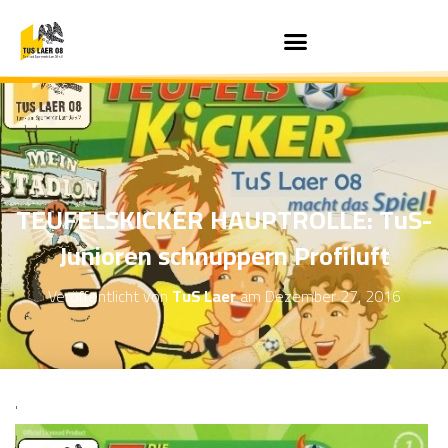
TEUFELSKICKER HAUPTROLLE: TuS-
Junioren schnuppern Profiluft
Veröffentlicht von
TuS Laer
am
Dezember 27, 2016
'