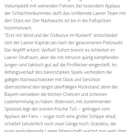
Vielumjubelt mit wehenden Fahnen, bei tosendem Applaus
der Schlachtenbummler, läuft das schillernde Laerer Team mit
den Stars ein. Der Nachwuchs ist bis in die Fußspitzen
hochmotviert.
"Erst mit Wind und der Ostkurve im Rücken!" entscheidet
sich der Laerer Kapitän Jan nach der gewonnenen Platzwahl.
Der Anpfiff ertönt: Verflixt! Sofort brennt es lichterloh im
Laerer Strafraum, aber die mit Inbrunst quirlig kämpfenden
Jungen sind taktisch gut auf die Profikicker eingestellt. Im
Anfangsverlauf des bärenstarken Spiels verhindern die
galligen Nachwuchskicker mit Glück und Geschick
überraschend den längst überfälligen Rückstand, denn die
Bayern versieben die besten Chancen und scheinen
Ladehemmung zu haben. Wahnsinn, mit zunehmender
Spielzeit legt der extrem frische TuS – getragen vom
Applaus der Fans – sogar noch eine große Schippe drauf,
schaltet tatsächlich noch zwei Gänge hoch. Grandios, die
quasi explodierende Laerer Mannschaft wächst nun weit über