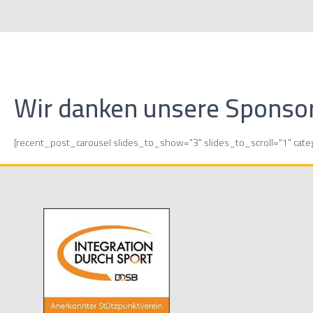
Wir danken unsere Sponso
[recent_post_carousel slides_to_show="3" slides_to_scroll="1" cat