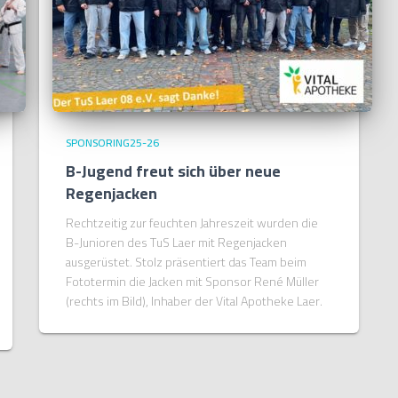
SPONSORING25-26
B-Jugend freut sich über neue
Regenjacken
Rechtzeitig zur feuchten Jahreszeit wurden die
B-Junioren des TuS Laer mit Regenjacken
ausgerüstet. Stolz präsentiert das Team beim
Fototermin die Jacken mit Sponsor René Müller
(rechts im Bild), Inhaber der Vital Apotheke Laer.