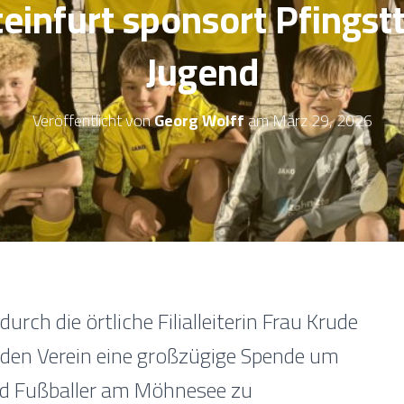
einfurt sponsort Pfingstt
Jugend
Veröffentlicht von
Georg Wolff
am
März 29, 2026
urch die örtliche Filialleiterin Frau Krude
an den Verein eine großzügige Spende um
nd Fußballer am Möhnesee zu