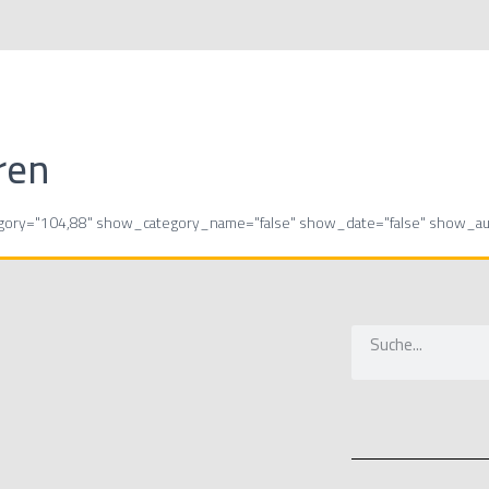
ren
egory="104,88" show_category_name="false" show_date="false" show_aut