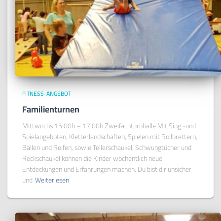
FITNESS-ANGEBOT
Familienturnen
Mittwochs 15:00h – 17:00h Zweifachturnhalle Mit Sing -und
Spielangeboten, Kletterlandschaften, Spielen mit Rollbrettern,
Bällen und Reifen, sowie Tellerschaukel, Schwungtücher und
Reckschaukel können die Kinder wöchentlich neue
Entdeckungen und Erfahrungen machen. Du bist dir unsicher
und
Weiterlesen