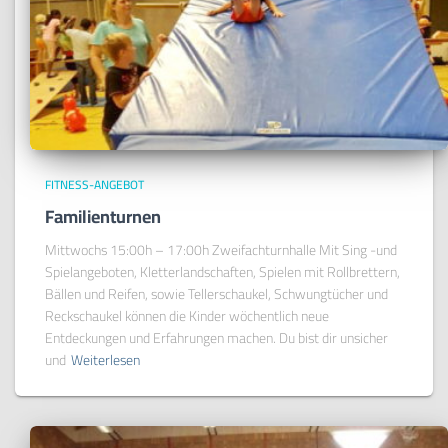
FITNESS-ANGEBOT
Familienturnen
Mittwochs 15:00h – 17:00h Zweifachturnhalle Mit Sing -und
Spielangeboten, Kletterlandschaften, Spielen mit Rollbrettern,
Bällen und Reifen, sowie Tellerschaukel, Schwungtücher und
Reckschaukel können die Kinder wöchentlich neue
Entdeckungen und Erfahrungen machen. Du bist dir unsicher
und
Weiterlesen