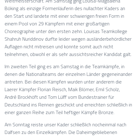
Weltmeisterschaft. Am Samstag ging Louisa-Magdalena
Böking als einzige Formenläuferin des nullachter Kaders an
den Start und landete mit einer schwierigen freien Form in
einem Pool von 29 Kämpfern mit einer großartigen
Choreographie unter den ersten zehn. Louisas Teamkollege
Shahruh Nuriddinov durfte leider wegen ausländerbehördlicher
Auflagen nicht mitreisen und konnte somit auch nicht
teilnehmen, obwohl er als sehr aussichtsreicher Kandidat galt.
Im zweiten Teil ging es am Samstag in die Teamkämpfe, in
denen die Nationalteams der einzelnen Länder gegeneinander
antreten. Bei diesen Kämpfen wurden unter anderem die
Laerer Kämpfer Florian Reisch, Maik Blömer, Emil Scholz,
André Brockhöft und Tom Lülff vom Bundestrainer für
Deutschland ins Rennen geschickt und erreichten schließlich in
einer ganzen Reihe zum Teil heftiger Kämpfe Bronze.
Am Sonntag reiste unser Kader schließlich nocheinmal nach
Dalfsen zu den Einzelkämpfen. Die Daheimgebliebenen