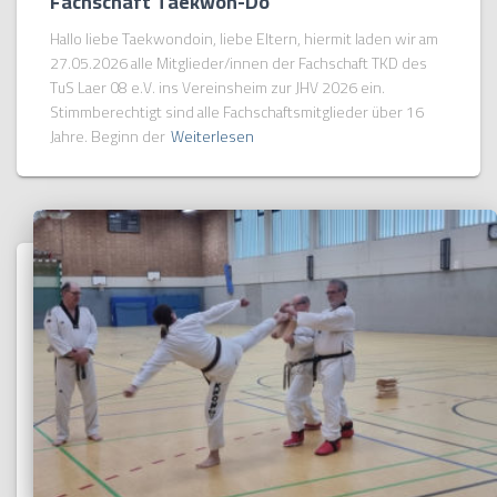
Fachschaft Taekwon-Do
Hallo liebe Taekwondoin, liebe Eltern, hiermit laden wir am
27.05.2026 alle Mitglieder/innen der Fachschaft TKD des
TuS Laer 08 e.V. ins Vereinsheim zur JHV 2026 ein.
Stimmberechtigt sind alle Fachschaftsmitglieder über 16
Jahre. Beginn der
Weiterlesen