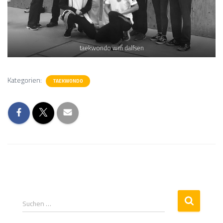
taekwondo wm dalfsen
Kategorien:
TAEKWONDO
Suchen …