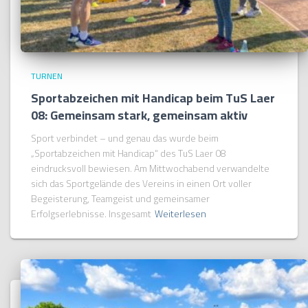
TURNEN
Sportabzeichen mit Handicap beim TuS Laer
08: Gemeinsam stark, gemeinsam aktiv
Sport verbindet – und genau das wurde beim
„Sportabzeichen mit Handicap“ des TuS Laer 08
eindrucksvoll bewiesen. Am Mittwochabend verwandelte
sich das Sportgelände des Vereins in einen Ort voller
Begeisterung, Teamgeist und gemeinsamer
Erfolgserlebnisse. Insgesamt
Weiterlesen