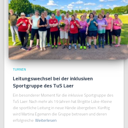
TURNEN
Leitungswechsel bei der inklusiven
Sportgruppe des TuS Laer
Ein besonderer Moment für die inklusive Sportgruppe des
TuS Laer: Nach mehr als 19 Jahren hat Brigitte Lüke-Kleine
die sportliche Leitung in neue Hände übergeben. Künftig
wird Martina Egemann die Gruppe betreuen und deren
erfolgreiche
Weiterlesen