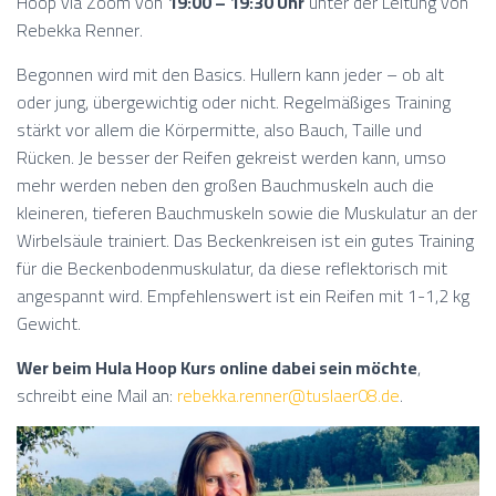
Hoop via Zoom von
19:00 – 19:30 Uhr
unter der Leitung von
Rebekka Renner.
Begonnen wird mit den Basics. Hullern kann jeder – ob alt
oder jung, übergewichtig oder nicht. Regelmäßiges Training
stärkt vor allem die Körpermitte, also Bauch, Taille und
Rücken. Je besser der Reifen gekreist werden kann, umso
mehr werden neben den großen Bauchmuskeln auch die
kleineren, tieferen Bauchmuskeln sowie die Muskulatur an der
Wirbelsäule trainiert. Das Beckenkreisen ist ein gutes Training
für die Beckenbodenmuskulatur, da diese reflektorisch mit
angespannt wird. Empfehlenswert ist ein Reifen mit 1-1,2 kg
Gewicht.
Wer beim Hula Hoop Kurs online dabei sein möchte
,
schreibt eine Mail an:
rebekka.renner@tuslaer08.de
.