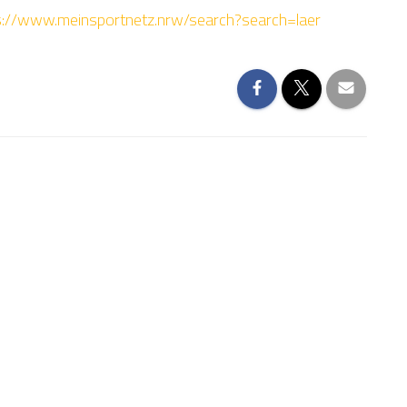
s://www.meinsportnetz.nrw/search?search=laer