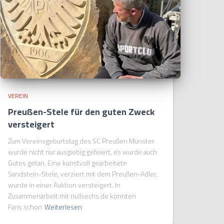
VEREIN
Preußen-Stele für den guten Zweck
versteigert
Zum Vereinsgeburtstag des SC Preußen Münster
wurde nicht nur ausgiebig gefeiert, es wurde auch
Gutes getan. Eine kunstvoll gearbeitete
Sandstein-Stele, verziert mit dem Preußen-Adler,
wurde in einer Auktion versteigert. In
Zusammenarbeit mit nullsechs.de konnten
Fans schon
Weiterlesen