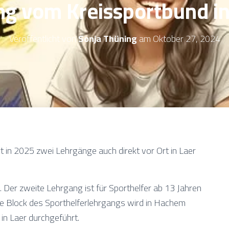
g vom Kreissportbund in
Veröffentlicht von
Sonja Thüning
am
Oktober 27, 2024
t in 2025 zwei Lehrgänge auch direkt vor Ort in Laer
. Der zweite Lehrgang ist für Sporthelfer ab 13 Jahren
ste Block des Sporthelferlehrgangs wird in Hachem
 in Laer durchgeführt.