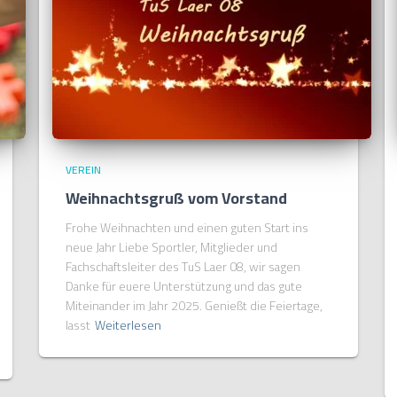
VEREIN
Weihnachtsgruß vom Vorstand
Frohe Weihnachten und einen guten Start ins
neue Jahr Liebe Sportler, Mitglieder und
Fachschaftsleiter des TuS Laer 08, wir sagen
Danke für euere Unterstützung und das gute
Miteinander im Jahr 2025. Genießt die Feiertage,
lasst
Weiterlesen