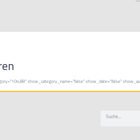
ren
egory="104,88" show_category_name="false" show_date="false" show_aut