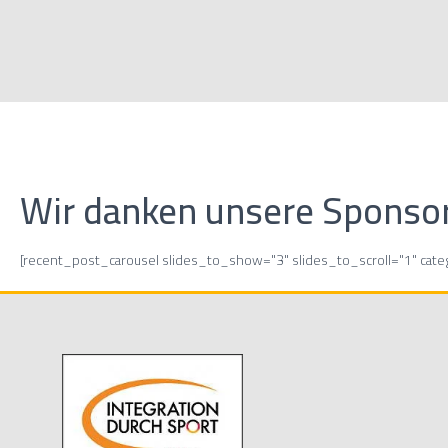
Wir danken unsere Sponso
[recent_post_carousel slides_to_show="3" slides_to_scroll="1" cat