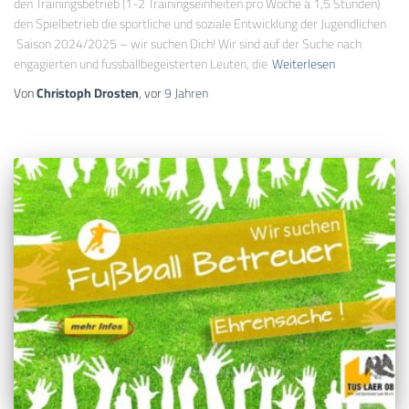
den Trainingsbetrieb (1-2 Trainingseinheiten pro Woche á 1,5 Stunden)
den Spielbetrieb die sportliche und soziale Entwicklung der Jugendlichen
Saison 2024/2025 – wir suchen Dich! Wir sind auf der Suche nach
engagierten und fussballbegeisterten Leuten, die
Weiterlesen
Von
Christoph Drosten
, vor
9 Jahren