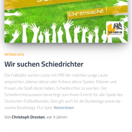
MITMACHEN
Wir suchen Schiedrichter
Die Fußballer suchen Leute mit Pfiff Wir möchten junge Leute
ansprechen, ebenso aktive oder frühere aktive Spieler, Männer und
Frauen, die Spaß daran haben, Schiedsrichter zu werden. Der
Schiedsrichterausweis berechtigt zum freien Eintritt für alle Spiele des
Deutschen-Fußballbundes. Dies gilt auch für die Bundesliga sowie die
zweite Bundesliga. Pro Spiel
Weiterlesen
Von
Christoph Drosten
, vor
9 Jahren