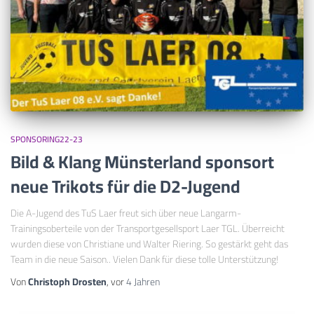
SPONSORING22-23
Bild & Klang Münsterland sponsort
neue Trikots für die D2-Jugend
Die A-Jugend des TuS Laer freut sich über neue Langarm-
Trainingsoberteile von der Transportgesellsport Laer TGL. Überreicht
wurden diese von Christiane und Walter Riering. So gestärkt geht das
Team in die neue Saison.. Vielen Dank für diese tolle Unterstützung!
Von
Christoph Drosten
, vor
4 Jahren