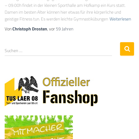
– 09:00h findet in der kleinen Sporthalle am Hofkamp ein Kurs statt.
Damen im besten Alter können hier etwas für ihre körperliche und
geistige Fitness tun. Es werden leichte Gymnastikübungen
Weiterlesen
Von
Christoph Drosten
, vor
59 Jahren
Suchen …