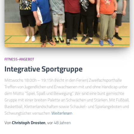
FITNESS-ANGEBOT
Integrative Sportgruppe
Mittwochs 18:00h – 19:15h (Nicht in den Ferien) Zweifachsporthalle
Treffen von Jugendlichen und Erwachsenen mit und ohne Handicap unter
dem Motto “Spiel, Spaß und Bewegung”. Wir sind eine bunt gemischte
Gruppe mit einer breiten Palette an Schwächen und Stärken. Mit Fußball,
Basketball, Kletterlandschaften sowie Schaukel- und Spielangeboten und
Schwungtücher versuchen
Weiterlesen
Von
Christoph Drosten
, vor
48 Jahren