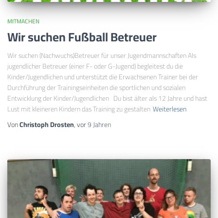
MITMACHEN
Wir suchen Fußball Betreuer
Wir suchen (Nachwuchs)Betreuer für unser Jugendmannschaften Als
jugendlicher Betreuer (einer F- oder G-Jugend) begleitest du die
Kinder/Jugendlichen und unterstützt die Erwachsenen Trainer bei der
Durchführung der Trainingseinheiten die sportlichen und sozialen
Entwicklung der Kinder/Jugendlichen Du bist älter als 12 Jahre und hast
Lust mit kleineren Kindern das Training zu gestalten
Weiterlesen
Von
Christoph Drosten
, vor
9 Jahren